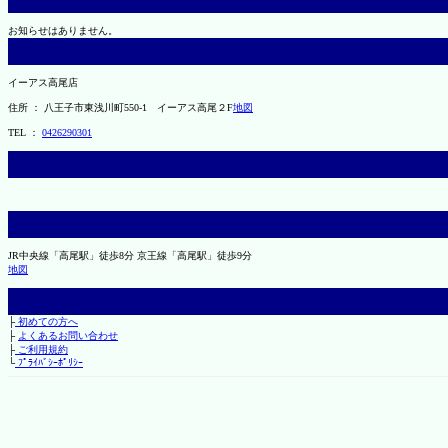
お知らせはありません。
イーアス高尾店
住所 ： 八王子市東浅川町550-1 イーアス高尾２F
地図
TEL ：
0426290301
JR中央線「高尾駅」徒歩8分 京王線「高尾駅」徒歩9分
地図
├
初めての方へ
├
よくあるお問い合わせ
├
ご利用規約
└
ﾌﾟﾗｲﾊﾞｼｰﾎﾟﾘｼｰ