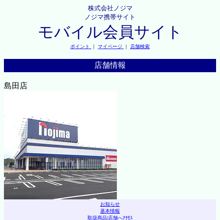
株式会社ノジマ
ノジマ携帯サイト
モバイル会員サイト
ポイント
｜
マイページ
｜
店舗検索
店舗情報
島田店
お知らせ
基本情報
取扱商品
|
店舗へｱｸｾｽ