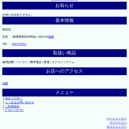
お知らせ
お知らせはありません。
基本情報
島田店
住所 ： 静岡県島田市阿知ヶ谷63-29
地図
TEL ：
0547337811
取扱い商品
修理診断 | パソコン | 携帯電話 | 家電 | エアコン | ゲーム
お店へのアクセス
地図
メニュー
├
初めての方へ
├
よくあるお問い合わせ
├
ご利用規約
└
ﾌﾟﾗｲﾊﾞｼｰﾎﾟﾘｼｰ
ページトップへ
マイページへ
サイトトップへ