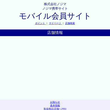
株式会社ノジマ
ノジマ携帯サイト
モバイル会員サイト
ポイント
｜
マイページ
｜
店舗検索
店舗情報
お知らせ
基本情報
取扱商品
|
店舗へｱｸｾｽ