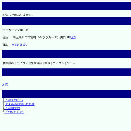
お知らせはありません。
ララガーデン川口店
住所 ： 埼玉県川口市宮町18-9 ララガーデン川口 2F
地図
TEL ：
0482406101
修理診断 | パソコン | 携帯電話 | 家電 | エアコン | ゲーム
地図
├
初めての方へ
├
よくあるお問い合わせ
├
ご利用規約
└
ﾌﾟﾗｲﾊﾞｼｰﾎﾟﾘｼｰ