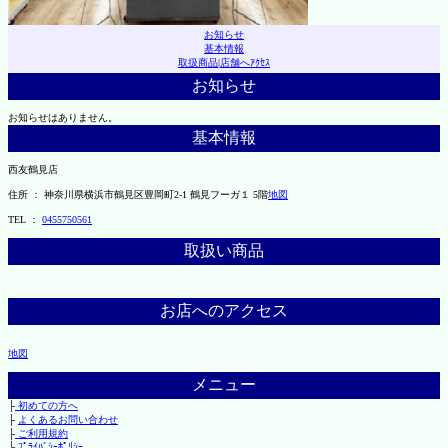
お知らせ
基本情報
取扱商品
|
店舗へｱｸｾｽ
お知らせ
お知らせはありません。
基本情報
西友鶴見店
住所 ： 神奈川県横浜市鶴見区豊岡町2-1 鶴見フーガ１ 5階
地図
TEL ：
0455750561
取扱い商品
お店へのアクセス
地図
メニュー
├
初めての方へ
├
よくあるお問い合わせ
├
ご利用規約
└
ﾌﾟﾗｲﾊﾞｼｰﾎﾟﾘｼｰ