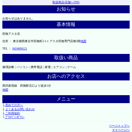
取扱商品
|
店舗へｱｸｾｽ
お知らせ
お知らせはありません。
基本情報
田無アスタ店
住所 ： 東京都西東京市田無町2-1-1 アスタ田無専門店棟2階
地図
TEL ：
0424606121
取扱い商品
修理診断 | パソコン | 携帯電話 | 家電 | エアコン | ゲーム
お店へのアクセス
西武新宿線 田無駅北口より徒歩1分
地図
メニュー
├
初めての方へ
├
よくあるお問い合わせ
├
ご利用規約
└
ﾌﾟﾗｲﾊﾞｼｰﾎﾟﾘｼｰ
ページトップへ
マイページへ