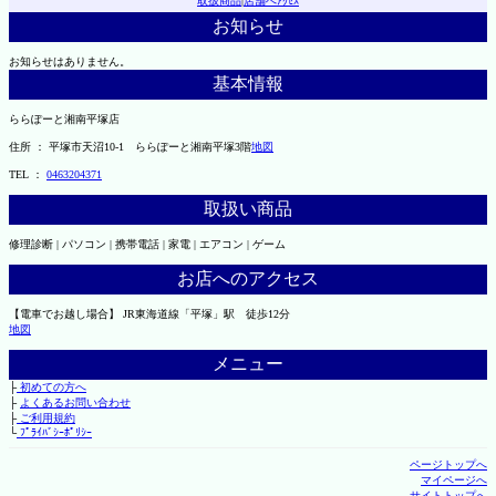
取扱商品
|
店舗へｱｸｾｽ
お知らせ
お知らせはありません。
基本情報
ららぽーと湘南平塚店
住所 ： 平塚市天沼10-1 ららぽーと湘南平塚3階
地図
TEL ：
0463204371
取扱い商品
修理診断 | パソコン | 携帯電話 | 家電 | エアコン | ゲーム
お店へのアクセス
【電車でお越し場合】 JR東海道線「平塚」駅 徒歩12分
地図
メニュー
├
初めての方へ
├
よくあるお問い合わせ
├
ご利用規約
└
ﾌﾟﾗｲﾊﾞｼｰﾎﾟﾘｼｰ
ページトップへ
マイページへ
サイトトップへ