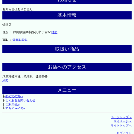
お知らせはありません。
基本情報
焼津店
住所 ： 静岡県焼津市西小川1丁目3-5
地図
TEL ：
0546215361
取扱い商品
お店へのアクセス
JR東海道本線：焼津駅 徒歩20分
地図
メニュー
├
初めての方へ
├
よくあるお問い合わせ
├
ご利用規約
└
ﾌﾟﾗｲﾊﾞｼｰﾎﾟﾘｼｰ
ページトップへ
マイページへ
サイトトップへ
ログアウト