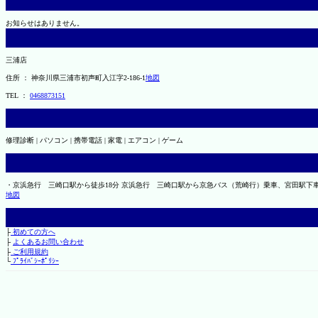
お知らせはありません。
三浦店
住所 ： 神奈川県三浦市初声町入江字2-186-1
地図
TEL ：
0468873151
修理診断 | パソコン | 携帯電話 | 家電 | エアコン | ゲーム
・京浜急行 三崎口駅から徒歩18分 京浜急行 三崎口駅から京急バス（荒崎行）乗車、宮田駅下車
地図
├
初めての方へ
├
よくあるお問い合わせ
├
ご利用規約
└
ﾌﾟﾗｲﾊﾞｼｰﾎﾟﾘｼｰ