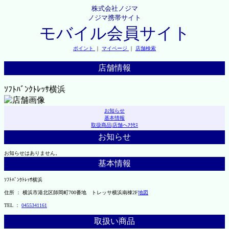
株式会社ノジマ
ノジマ携帯サイト
モバイル会員サイト
ポイント
｜
マイページ
｜
店舗検索
店舗情報
ｿﾌﾄﾊﾞﾝｸﾄﾚｯｻ横浜
お知らせ
基本情報
取扱商品
|
店舗へｱｸｾｽ
お知らせ
お知らせはありません。
基本情報
ｿﾌﾄﾊﾞﾝｸﾄﾚｯｻ横浜
住所 ： 横浜市港北区師岡町700番地 トレッサ横浜南棟2F
地図
TEL ：
0455341161
取扱い商品