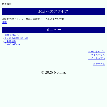
携帯電話
お店へのアクセス
環状２号線「トレッサ横浜」南棟２Ｆ グルメタウン方面
地図
メニュー
├
初めての方へ
├
よくあるお問い合わせ
├
ご利用規約
└
ﾌﾟﾗｲﾊﾞｼｰﾎﾟﾘｼｰ
ページトップへ
マイページへ
サイトトップへ
ログアウト
© 2026 Nojima.