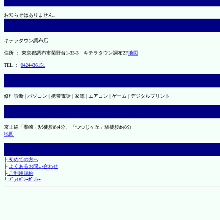
お知らせはありません。
キテラタウン調布店
住所 ： 東京都調布市菊野台1-33-3 キテラタウン調布2F
地図
TEL ：
0424436151
修理診断 | パソコン | 携帯電話 | 家電 | エアコン | ゲーム | デジタルプリント
京王線「柴崎」駅徒歩約4分、「つつじヶ丘」駅徒歩約8分
地図
├
初めての方へ
├
よくあるお問い合わせ
├
ご利用規約
└
ﾌﾟﾗｲﾊﾞｼｰﾎﾟﾘｼｰ