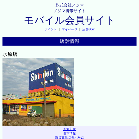
株式会社ノジマ
ノジマ携帯サイト
モバイル会員サイト
ポイント
｜
マイページ
｜
店舗検索
店舗情報
水原店
お知らせ
基本情報
取扱商品
|
店舗へｱｸｾｽ