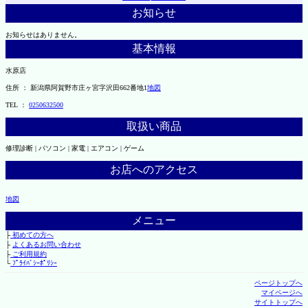
お知らせ
お知らせはありません。
基本情報
水原店
住所 ： 新潟県阿賀野市庄ヶ宮字沢田662番地1
地図
TEL ：
0250632500
取扱い商品
修理診断 | パソコン | 家電 | エアコン | ゲーム
お店へのアクセス
地図
メニュー
├
初めての方へ
├
よくあるお問い合わせ
├
ご利用規約
└
ﾌﾟﾗｲﾊﾞｼｰﾎﾟﾘｼｰ
ページトップへ
マイページへ
サイトトップへ