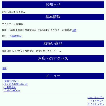
お知らせ
お知らせはありません。
基本情報
テラスモール湘南店
住所 ： 神奈川県藤沢市辻堂神台1丁目3番1号 テラスモール湘南4F
地図
TEL ：
0466381251
取扱い商品
修理診断 | パソコン | 携帯電話 | 家電 | エアコン | ゲーム
お店へのアクセス
地図
メニュー
├
初めての方へ
├
よくあるお問い合わせ
├
ご利用規約
└
ﾌﾟﾗｲﾊﾞｼｰﾎﾟﾘｼｰ
ページトップへ
マイページへ
サイトトップへ