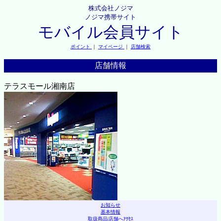
株式会社ノジマ
ノジマ携帯サイト
モバイル会員サイト
ポイント
｜
マイページ
｜
店舗検索
店舗情報
テラスモール湘南店
お知らせ
基本情報
取扱商品
|
店舗へｱｸｾｽ