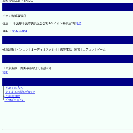
お知らせはありません。
イオン海浜幕張店
住所 ： 千葉県千葉市美浜区ひび野1-3 イオン幕張店2階
地図
TEL ：
0432132161
修理診断 | パソコン | オーディオスタジオ | 携帯電話 | 家電 | エアコン | ゲーム
ＪＲ京葉線 海浜幕張駅より徒歩7分
地図
├
初めての方へ
├
よくあるお問い合わせ
├
ご利用規約
└
ﾌﾟﾗｲﾊﾞｼｰﾎﾟﾘｼｰ