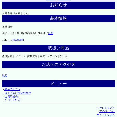
お知らせ
お知らせはありません。
基本情報
川越西店
住所 ： 埼玉県川越市的場新町21番地10
地図
TEL ：
0492390081
取扱い商品
修理診断 | パソコン | 携帯電話 | 家電 | エアコン | ゲーム
お店へのアクセス
地図
メニュー
├
初めての方へ
├
よくあるお問い合わせ
├
ご利用規約
└
ﾌﾟﾗｲﾊﾞｼｰﾎﾟﾘｼｰ
ページトップへ
マイページへ
サイトトップへ