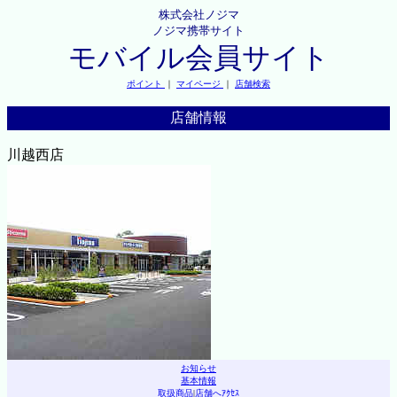
株式会社ノジマ
ノジマ携帯サイト
モバイル会員サイト
ポイント
｜
マイページ
｜
店舗検索
店舗情報
川越西店
お知らせ
基本情報
取扱商品
|
店舗へｱｸｾｽ