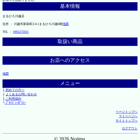
基本情報
まるひろ川越店
住所 ： 川越市新富町2-6-1まるひろ川越6階
地図
TEL ：
0492272021
取扱い商品
お店へのアクセス
地図
メニュー
├
初めての方へ
├
よくあるお問い合わせ
├
ご利用規約
└
ﾌﾟﾗｲﾊﾞｼｰﾎﾟﾘｼｰ
ページトップへ
マイページへ
サイトトップへ
ログアウト
© 2026 Nojima.