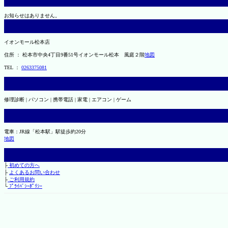
お知らせはありません。
イオンモール松本店
住所 ： 松本市中央4丁目9番51号イオンモール松本 風庭２階
地図
TEL ：
0263375081
修理診断 | パソコン | 携帯電話 | 家電 | エアコン | ゲーム
電車：JR線「松本駅」駅徒歩約20分
地図
├
初めての方へ
├
よくあるお問い合わせ
├
ご利用規約
└
ﾌﾟﾗｲﾊﾞｼｰﾎﾟﾘｼｰ