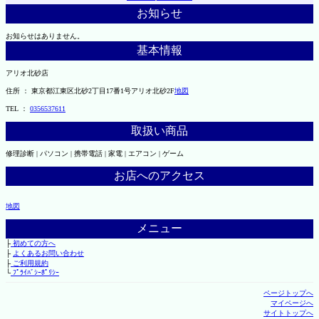
お知らせ
お知らせはありません。
基本情報
アリオ北砂店
住所 ： 東京都江東区北砂2丁目17番1号アリオ北砂2F
地図
TEL ：
0356537611
取扱い商品
修理診断 | パソコン | 携帯電話 | 家電 | エアコン | ゲーム
お店へのアクセス
地図
メニュー
├
初めての方へ
├
よくあるお問い合わせ
├
ご利用規約
└
ﾌﾟﾗｲﾊﾞｼｰﾎﾟﾘｼｰ
ページトップへ
マイページへ
サイトトップへ