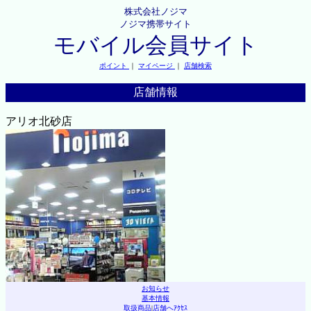
株式会社ノジマ
ノジマ携帯サイト
モバイル会員サイト
ポイント
｜
マイページ
｜
店舗検索
店舗情報
アリオ北砂店
お知らせ
基本情報
取扱商品
|
店舗へｱｸｾｽ