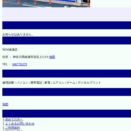
お知らせはありません。
NEW綾瀬店
住所 ： 神奈川県綾瀬市深谷上2-3-9
地図
TEL ：
0467795279
修理診断 | パソコン | 携帯電話 | 家電 | エアコン | ゲーム | デジタルプリント
地図
├
初めての方へ
├
よくあるお問い合わせ
├
ご利用規約