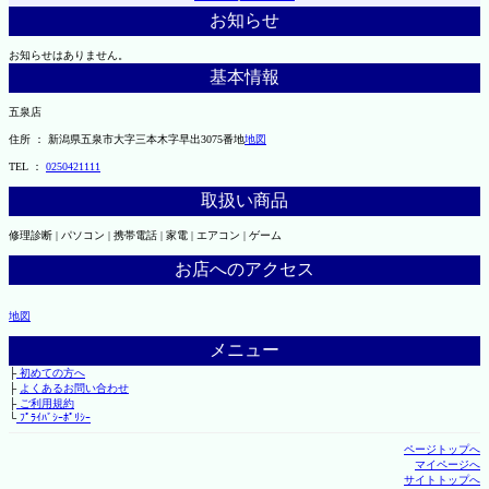
お知らせ
お知らせはありません。
基本情報
五泉店
住所 ： 新潟県五泉市大字三本木字早出3075番地
地図
TEL ：
0250421111
取扱い商品
修理診断 | パソコン | 携帯電話 | 家電 | エアコン | ゲーム
お店へのアクセス
地図
メニュー
├
初めての方へ
├
よくあるお問い合わせ
├
ご利用規約
└
ﾌﾟﾗｲﾊﾞｼｰﾎﾟﾘｼｰ
ページトップへ
マイページへ
サイトトップへ