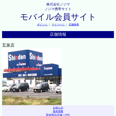
株式会社ノジマ
ノジマ携帯サイト
モバイル会員サイト
ポイント
｜
マイページ
｜
店舗検索
店舗情報
五泉店
お知らせ
基本情報
取扱商品
|
店舗へｱｸｾｽ