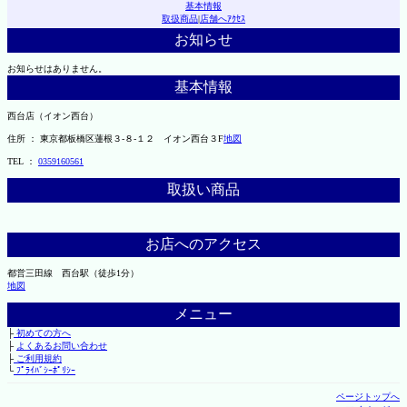
基本情報
取扱商品
|
店舗へｱｸｾｽ
お知らせ
お知らせはありません。
基本情報
西台店（イオン西台）
住所 ： 東京都板橋区蓮根３-８-１２ イオン西台３F
地図
TEL ：
0359160561
取扱い商品
お店へのアクセス
都営三田線 西台駅（徒歩1分）
地図
メニュー
├
初めての方へ
├
よくあるお問い合わせ
├
ご利用規約
└
ﾌﾟﾗｲﾊﾞｼｰﾎﾟﾘｼｰ
ページトップへ