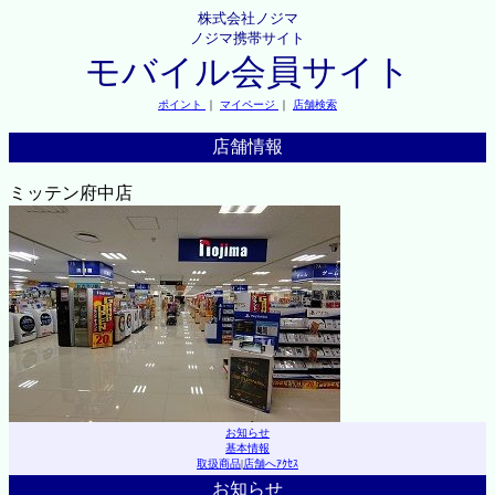
株式会社ノジマ
ノジマ携帯サイト
モバイル会員サイト
ポイント
｜
マイページ
｜
店舗検索
店舗情報
ミッテン府中店
お知らせ
基本情報
取扱商品
|
店舗へｱｸｾｽ
お知らせ