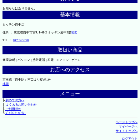
お知らせはありません。
基本情報
ミッテン府中店
住所 ： 東京都府中市宮町1-41-2 ミッテン府中5階
地図
TEL ：
0423525220
取扱い商品
修理診断 | パソコン | 携帯電話 | 家電 | エアコン | ゲーム
お店へのアクセス
京王線「府中駅」南口より徒歩1分
地図
メニュー
├
初めての方へ
├
よくあるお問い合わせ
├
ご利用規約
└
ﾌﾟﾗｲﾊﾞｼｰﾎﾟﾘｼｰ
ページトップへ
マイページへ
サイトトップへ
ログアウト