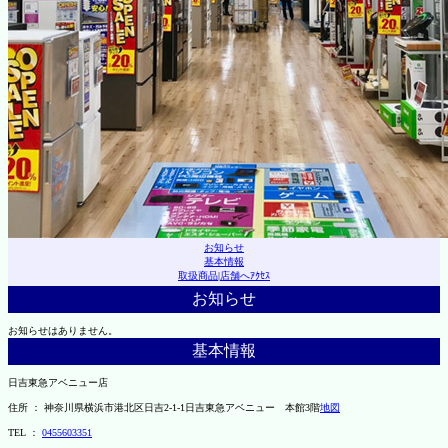
お知らせ
基本情報
取扱商品
|
店舗へｱｸｾｽ
お知らせ
お知らせはありません。
基本情報
日吉東急アベニュー店
住所 ： 神奈川県横浜市港北区日吉2-1-1日吉東急アベニュー 本館3階
地図
TEL ：
0455603351