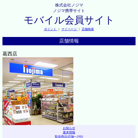
株式会社ノジマ
ノジマ携帯サイト
モバイル会員サイト
ポイント
｜
マイページ
｜
店舗検索
店舗情報
葛西店
お知らせ
基本情報
取扱商品
|
店舗へｱｸｾｽ