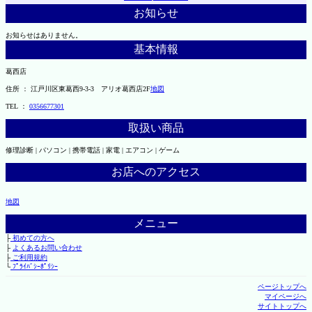
お知らせ
お知らせはありません。
基本情報
葛西店
住所 ： 江戸川区東葛西9-3-3 アリオ葛西店2F
地図
TEL ：
0356677301
取扱い商品
修理診断 | パソコン | 携帯電話 | 家電 | エアコン | ゲーム
お店へのアクセス
地図
メニュー
├
初めての方へ
├
よくあるお問い合わせ
├
ご利用規約
└
ﾌﾟﾗｲﾊﾞｼｰﾎﾟﾘｼｰ
ページトップへ
マイページへ
サイトトップへ