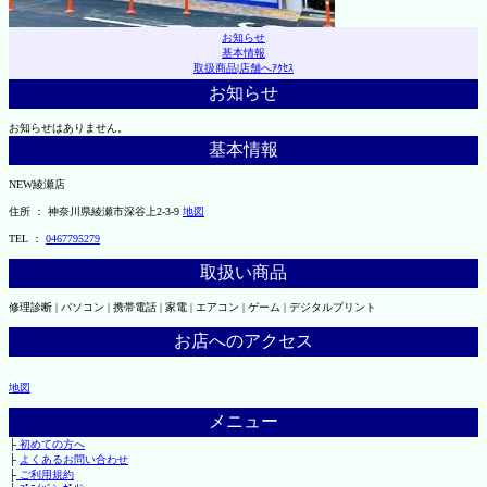
お知らせ
基本情報
取扱商品
|
店舗へｱｸｾｽ
お知らせ
お知らせはありません。
基本情報
NEW綾瀬店
住所 ： 神奈川県綾瀬市深谷上2-3-9
地図
TEL ：
0467795279
取扱い商品
修理診断 | パソコン | 携帯電話 | 家電 | エアコン | ゲーム | デジタルプリント
お店へのアクセス
地図
メニュー
├
初めての方へ
├
よくあるお問い合わせ
├
ご利用規約