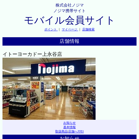
株式会社ノジマ
ノジマ携帯サイト
モバイル会員サイト
ポイント
｜
マイページ
｜
店舗検索
店舗情報
イトーヨーカドー上永谷店
お知らせ
基本情報
取扱商品
|
店舗へｱｸｾｽ
お知らせ