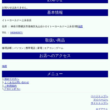
お知らせはありません。
基本情報
イトーヨーカドー上永谷店
住所 ： 神奈川県横浜市港南区丸山台1-12イトーヨーカドー上永谷3階
地図
TEL ：
0458403671
取扱い商品
修理診断 | パソコン | 携帯電話 | 家電 | エアコン | ゲーム
お店へのアクセス
地図
メニュー
├
初めての方へ
├
よくあるお問い合わせ
├
ご利用規約
└
ﾌﾟﾗｲﾊﾞｼｰﾎﾟﾘｼｰ
ページトップへ
マイページへ
サイトトップへ
ログアウト