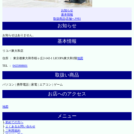
お知らせ
基本情報
取扱商品
|
店舗へｱｸｾｽ
お知らせ
お知らせはありません。
基本情報
リコパ東大和店
住所 ： 東京都東大和市桜ヶ丘2-142-1 LICOPA東大和2階
地図
TEL ：
0425908601
取扱い商品
パソコン | 携帯電話 | 家電 | エアコン | ゲーム
お店へのアクセス
地図
メニュー
├
初めての方へ
├
よくあるお問い合わせ
├
ご利用規約