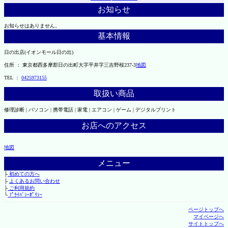
お知らせ
お知らせはありません。
基本情報
日の出店(イオンモール日の出)
住所 ： 東京都西多摩郡日の出町大字平井字三吉野桜237-3
地図
TEL ：
0425973155
取扱い商品
修理診断 | パソコン | 携帯電話 | 家電 | エアコン | ゲーム | デジタルプリント
お店へのアクセス
地図
メニュー
├
初めての方へ
├
よくあるお問い合わせ
├
ご利用規約
└
ﾌﾟﾗｲﾊﾞｼｰﾎﾟﾘｼｰ
ページトップへ
マイページへ
サイトトップへ