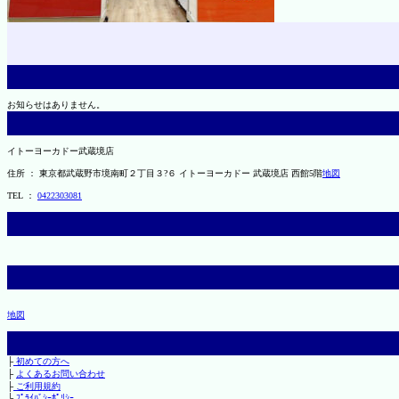
お知らせはありません。
イトーヨーカドー武蔵境店
住所 ： 東京都武蔵野市境南町２丁目３?６ イトーヨーカドー 武蔵境店 西館5階
地図
TEL ：
0422303081
地図
├
初めての方へ
├
よくあるお問い合わせ
├
ご利用規約
└
ﾌﾟﾗｲﾊﾞｼｰﾎﾟﾘｼｰ