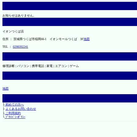
お知らせはありません。
イオンつくば店
住所 ： 茨城県つくば市稲岡66-1 イオンモールつくば 3F
地図
TEL ：
0298392241
修理診断 | パソコン | 携帯電話 | 家電 | エアコン | ゲーム
地図
├
初めての方へ
├
よくあるお問い合わせ
├
ご利用規約
└
ﾌﾟﾗｲﾊﾞｼｰﾎﾟﾘｼｰ