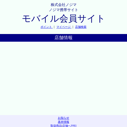
株式会社ノジマ
ノジマ携帯サイト
モバイル会員サイト
ポイント
｜
マイページ
｜
店舗検索
店舗情報
お知らせ
基本情報
取扱商品
|
店舗へｱｸｾｽ