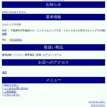
お知らせ
お知らせはありません。
基本情報
コルトンプラザ店
住所 ： 千葉県市川市鬼高1-1-1 ニッケコルトンプラザ イオンスタイル市川コルトンプラザ3階
地図
TEL ：
0473203041
取扱い商品
修理診断 | パソコン | 携帯電話 | 家電 | エアコン | ゲーム
お店へのアクセス
地図
メニュー
├
初めての方へ
├
よくあるお問い合わせ
├
ご利用規約
└
ﾌﾟﾗｲﾊﾞｼｰﾎﾟﾘｼｰ
ページトップへ
マイページへ