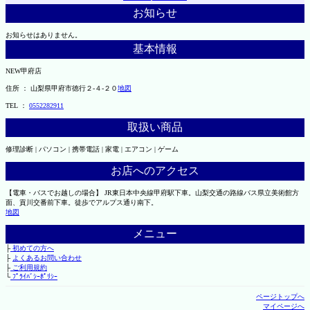
お知らせ
お知らせはありません。
基本情報
NEW甲府店
住所 ： 山梨県甲府市徳行２-４-２０
地図
TEL ：
0552282911
取扱い商品
修理診断 | パソコン | 携帯電話 | 家電 | エアコン | ゲーム
お店へのアクセス
【電車・バスでお越しの場合】 JR東日本中央線甲府駅下車。山梨交通の路線バス県立美術館方
面、貢川交番前下車。徒歩でアルプス通り南下。
地図
メニュー
├
初めての方へ
├
よくあるお問い合わせ
├
ご利用規約
└
ﾌﾟﾗｲﾊﾞｼｰﾎﾟﾘｼｰ
ページトップへ
マイページへ