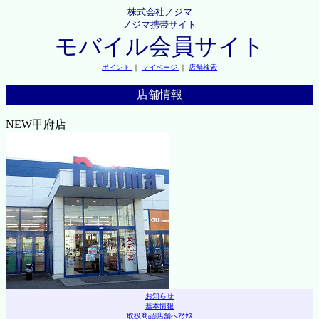
株式会社ノジマ
ノジマ携帯サイト
モバイル会員サイト
ポイント
｜
マイページ
｜
店舗検索
店舗情報
NEW甲府店
お知らせ
基本情報
取扱商品
|
店舗へｱｸｾｽ