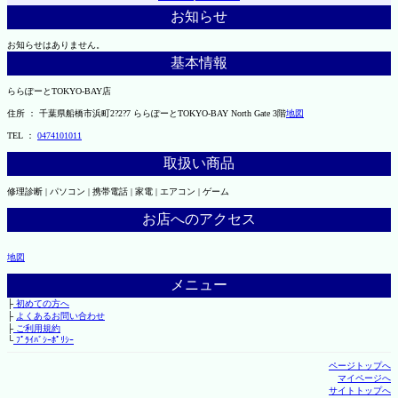
お知らせ
お知らせはありません。
基本情報
ららぽーとTOKYO-BAY店
住所 ： 千葉県船橋市浜町2?2?7 ららぽーとTOKYO-BAY North Gate 3階
地図
TEL ：
0474101011
取扱い商品
修理診断 | パソコン | 携帯電話 | 家電 | エアコン | ゲーム
お店へのアクセス
地図
メニュー
├
初めての方へ
├
よくあるお問い合わせ
├
ご利用規約
└
ﾌﾟﾗｲﾊﾞｼｰﾎﾟﾘｼｰ
ページトップへ
マイページへ
サイトトップへ