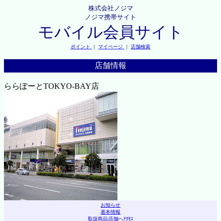
株式会社ノジマ
ノジマ携帯サイト
モバイル会員サイト
ポイント
｜
マイページ
｜
店舗検索
店舗情報
ららぽーとTOKYO-BAY店
お知らせ
基本情報
取扱商品
|
店舗へｱｸｾｽ