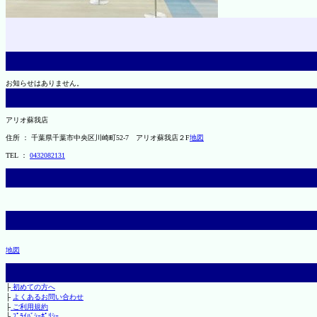
お知らせはありません。
アリオ蘇我店
住所 ： 千葉県千葉市中央区川崎町52-7 アリオ蘇我店２F
地図
TEL ：
0432082131
地図
├
初めての方へ
├
よくあるお問い合わせ
├
ご利用規約
└
ﾌﾟﾗｲﾊﾞｼｰﾎﾟﾘｼｰ