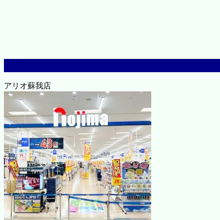
アリオ蘇我店