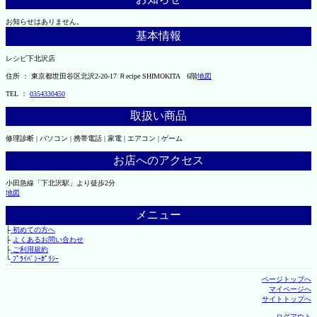
お知らせはありません。
基本情報
レシピ下北沢店
住所 ： 東京都世田谷区北沢2-20-17 Ｒecipe SHIMOKITA 6階
地図
TEL ：
0354330450
取扱い商品
修理診断 | パソコン | 携帯電話 | 家電 | エアコン | ゲーム
お店へのアクセス
小田急線「下北沢駅」より徒歩2分
地図
メニュー
├
初めての方へ
├
よくあるお問い合わせ
├
ご利用規約
└
ﾌﾟﾗｲﾊﾞｼｰﾎﾟﾘｼｰ
ページトップへ
マイページへ
サイトトップへ
ログアウト