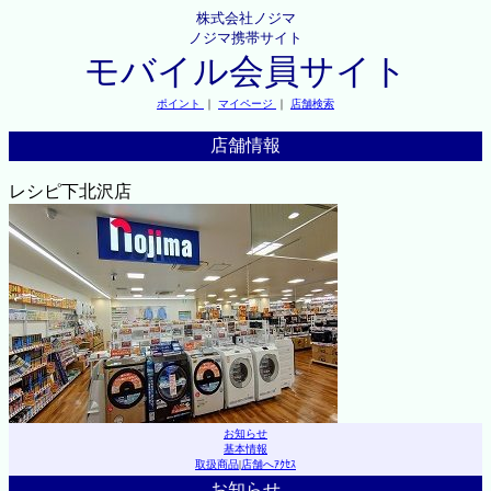
株式会社ノジマ
ノジマ携帯サイト
モバイル会員サイト
ポイント
｜
マイページ
｜
店舗検索
店舗情報
レシピ下北沢店
お知らせ
基本情報
取扱商品
|
店舗へｱｸｾｽ
お知らせ