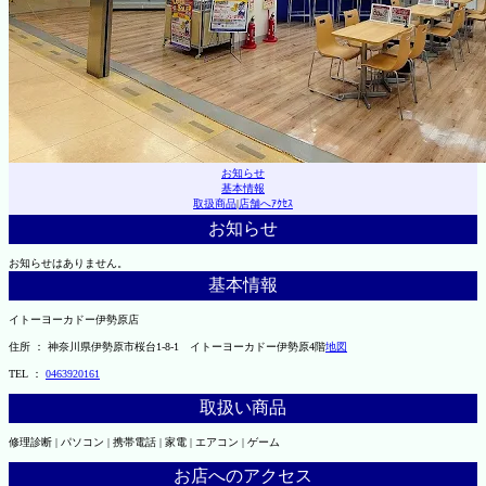
お知らせ
基本情報
取扱商品
|
店舗へｱｸｾｽ
お知らせ
お知らせはありません。
基本情報
イトーヨーカドー伊勢原店
住所 ： 神奈川県伊勢原市桜台1-8-1 イトーヨーカドー伊勢原4階
地図
TEL ：
0463920161
取扱い商品
修理診断 | パソコン | 携帯電話 | 家電 | エアコン | ゲーム
お店へのアクセス