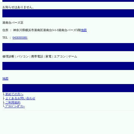
お知らせはありません。
港南台バーズ店
住所 ： 神奈川県横浜市港南区港南台3-1-3港南台バーズ5階
地図
TEL ：
0458305081
修理診断 | パソコン | 携帯電話 | 家電 | エアコン | ゲーム
地図
├
初めての方へ
├
よくあるお問い合わせ
├
ご利用規約
└
ﾌﾟﾗｲﾊﾞｼｰﾎﾟﾘｼｰ