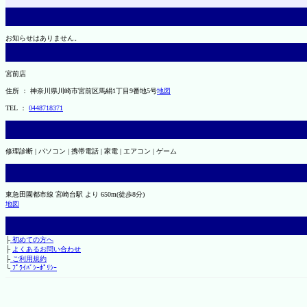
お知らせはありません。
宮前店
住所 ： 神奈川県川崎市宮前区馬絹1丁目9番地5号
地図
TEL ：
0448718371
修理診断 | パソコン | 携帯電話 | 家電 | エアコン | ゲーム
東急田園都市線 宮崎台駅 より 650m(徒歩8分)
地図
├
初めての方へ
├
よくあるお問い合わせ
├
ご利用規約
└
ﾌﾟﾗｲﾊﾞｼｰﾎﾟﾘｼｰ