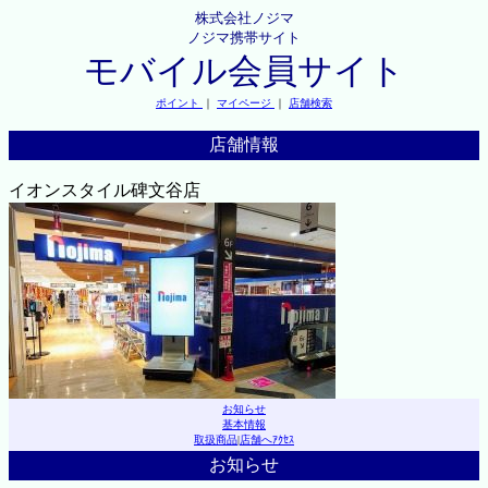
株式会社ノジマ
ノジマ携帯サイト
モバイル会員サイト
ポイント
｜
マイページ
｜
店舗検索
店舗情報
イオンスタイル碑文谷店
お知らせ
基本情報
取扱商品
|
店舗へｱｸｾｽ
お知らせ