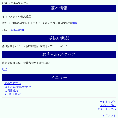
お知らせはありません。
基本情報
イオンスタイル碑文谷店
住所 ： 目黒区碑文谷４丁目１-１ イオンスタイル碑文谷7階
地図
TEL ：
0357208661
取扱い商品
修理診断 | パソコン | 携帯電話 | 家電 | エアコン | ゲーム
お店へのアクセス
東急電鉄東横線 学芸大学駅；徒歩10分
地図
メニュー
├
初めての方へ
├
よくあるお問い合わせ
├
ご利用規約
└
ﾌﾟﾗｲﾊﾞｼｰﾎﾟﾘｼｰ
ページトップへ
マイページへ
サイトトップへ
ログアウト