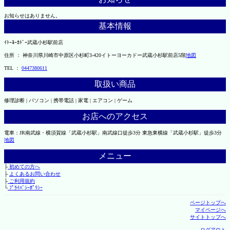
お知らせはありません。
基本情報
ｲﾄｰﾖｰｶﾄﾞｰ武蔵小杉駅前店
住所 ： 神奈川県川崎市中原区小杉町3-420イトーヨーカドー武蔵小杉駅前店5階
地図
TEL ：
0447380611
取扱い商品
修理診断 | パソコン | 携帯電話 | 家電 | エアコン | ゲーム
お店へのアクセス
電車：JR南武線・横須賀線「武蔵小杉駅」南武線口徒歩3分 東急東横線「武蔵小杉駅」徒歩3分
地図
メニュー
├
初めての方へ
├
よくあるお問い合わせ
├
ご利用規約
└
ﾌﾟﾗｲﾊﾞｼｰﾎﾟﾘｼｰ
ページトップへ
マイページへ
サイトトップへ
ログアウト