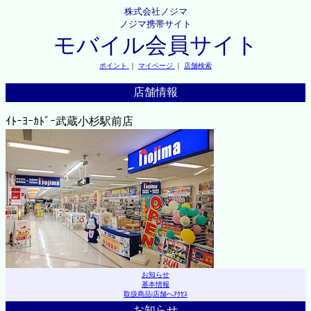
株式会社ノジマ
ノジマ携帯サイト
モバイル会員サイト
ポイント
｜
マイページ
｜
店舗検索
店舗情報
ｲﾄｰﾖｰｶﾄﾞｰ武蔵小杉駅前店
お知らせ
基本情報
取扱商品
|
店舗へｱｸｾｽ
お知らせ