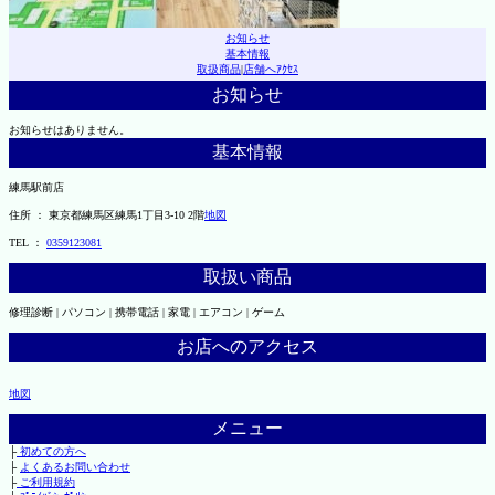
お知らせ
基本情報
取扱商品
|
店舗へｱｸｾｽ
お知らせ
お知らせはありません。
基本情報
練馬駅前店
住所 ： 東京都練馬区練馬1丁目3-10 2階
地図
TEL ：
0359123081
取扱い商品
修理診断 | パソコン | 携帯電話 | 家電 | エアコン | ゲーム
お店へのアクセス
地図
メニュー
├
初めての方へ
├
よくあるお問い合わせ
├
ご利用規約