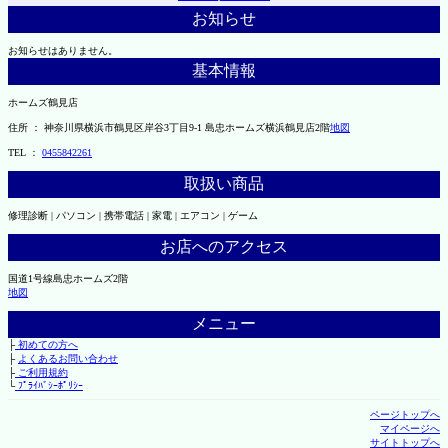
お知らせ
お知らせはありません。
基本情報
ホームズ鶴見店
住所 ： 神奈川県横浜市鶴見区岸谷3丁目9-1 島忠ホームズ横浜鶴見店2階
地図
TEL ：
0455842261
取扱い商品
修理診断 | パソコン | 携帯電話 | 家電 | エアコン | ゲーム
お店へのアクセス
国道1号線島忠ホームズ2階
地図
メニュー
├
初めての方へ
├
よくあるお問い合わせ
├
ご利用規約
└
ﾌﾟﾗｲﾊﾞｼｰﾎﾟﾘｼｰ
ページトップへ
マイページへ
サイトトップへ