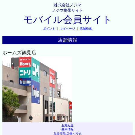
株式会社ノジマ
ノジマ携帯サイト
モバイル会員サイト
ポイント
｜
マイページ
｜
店舗検索
店舗情報
ホームズ鶴見店
お知らせ
基本情報
取扱商品
|
店舗へｱｸｾｽ