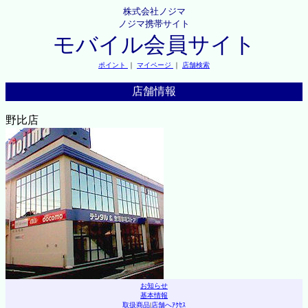
株式会社ノジマ
ノジマ携帯サイト
モバイル会員サイト
ポイント
｜
マイページ
｜
店舗検索
店舗情報
野比店
お知らせ
基本情報
取扱商品
|
店舗へｱｸｾｽ