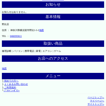
お知らせ
お知らせはありません。
基本情報
野比店
住所 ： 神奈川県横須賀市野比1-5-1
地図
TEL ：
0468393611
取扱い商品
修理診断 | パソコン | 携帯電話 | 家電 | エアコン | ゲーム
お店へのアクセス
地図
メニュー
├
初めての方へ
├
よくあるお問い合わせ
├
ご利用規約
└
ﾌﾟﾗｲﾊﾞｼｰﾎﾟﾘｼｰ
ページトップへ
マイページへ
サイトトップへ