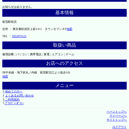
お知らせはありません。
基本情報
荻窪駅前店
住所 ： 東京都杉並区上萩1-9-1 タウンセブン６F
地図
TEL ：
0353475121
取扱い商品
修理診断 | パソコン | 携帯電話 | 家電 | エアコン | ゲーム
お店へのアクセス
JR中央線・地下鉄丸ノ内線 荻窪駅北口より徒歩1分
地図
メニュー
├
初めての方へ
├
よくあるお問い合わせ
├
ご利用規約
└
ﾌﾟﾗｲﾊﾞｼｰﾎﾟﾘｼｰ
ページトップへ
マイページへ
サイトトップへ
ログアウト