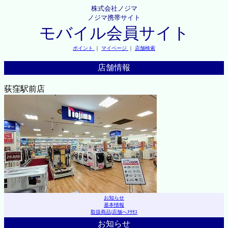
株式会社ノジマ
ノジマ携帯サイト
モバイル会員サイト
ポイント
｜
マイページ
｜
店舗検索
店舗情報
荻窪駅前店
お知らせ
基本情報
取扱商品
|
店舗へｱｸｾｽ
お知らせ