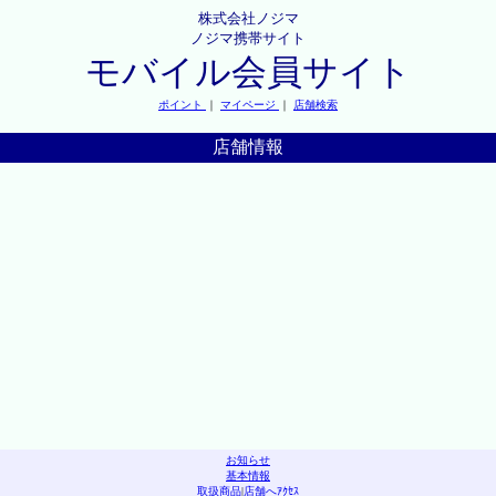
株式会社ノジマ
ノジマ携帯サイト
モバイル会員サイト
ポイント
｜
マイページ
｜
店舗検索
店舗情報
お知らせ
基本情報
取扱商品
|
店舗へｱｸｾｽ