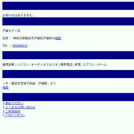
お知らせはありません。
戸塚モディ店
住所 ： 神奈川県横浜市戸塚区戸塚町10
地図
TEL ：
0458696131
修理診断 | パソコン | オーディオスタジオ | 携帯電話 | 家電 | エアコン | ゲーム
ＪＲ・横浜市営地下鉄線「戸塚駅」すぐ
地図
├
初めての方へ
├
よくあるお問い合わせ
├
ご利用規約
└
ﾌﾟﾗｲﾊﾞｼｰﾎﾟﾘｼｰ