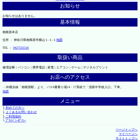
お知らせ
お知らせはありません。
基本情報
相模原本店
住所 ： 神奈川県相模原市横山１-１-１
地図
TEL ：
0427531516
取扱い商品
修理診断 | パソコン | 携帯電話 | 家電 | エアコン | ゲーム | デジタルプリント
お店へのアクセス
・JR横浜線「相模原駅」より、バス6番乗り場14・17系統で「清新中学校入口」下車。
地図
メニュー
├
初めての方へ
├
よくあるお問い合わせ
├
ご利用規約
└
ﾌﾟﾗｲﾊﾞｼｰﾎﾟﾘｼｰ
ページトップへ
マイページへ
サイトトップへ