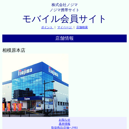
株式会社ノジマ
ノジマ携帯サイト
モバイル会員サイト
ポイント
｜
マイページ
｜
店舗検索
店舗情報
相模原本店
お知らせ
基本情報
取扱商品
|
店舗へｱｸｾｽ