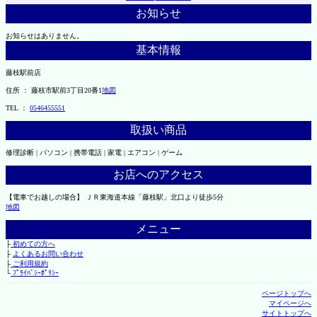
お知らせ
お知らせはありません。
基本情報
藤枝駅前店
住所 ： 藤枝市駅前3丁目20番1
地図
TEL ：
0546455551
取扱い商品
修理診断 | パソコン | 携帯電話 | 家電 | エアコン | ゲーム
お店へのアクセス
【電車でお越しの場合】 ＪＲ東海道本線「藤枝駅」北口より徒歩5分
地図
メニュー
├
初めての方へ
├
よくあるお問い合わせ
├
ご利用規約
└
ﾌﾟﾗｲﾊﾞｼｰﾎﾟﾘｼｰ
ページトップへ
マイページへ
サイトトップへ