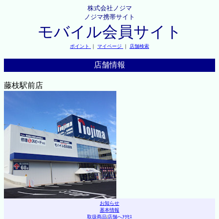
株式会社ノジマ
ノジマ携帯サイト
モバイル会員サイト
ポイント
｜
マイページ
｜
店舗検索
店舗情報
藤枝駅前店
お知らせ
基本情報
取扱商品
|
店舗へｱｸｾｽ