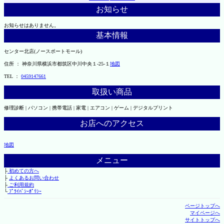
お知らせ
お知らせはありません。
基本情報
センター北店(ノースポートモール)
住所 ： 神奈川県横浜市都筑区中川中央１-25-１
地図
TEL ：
0459147661
取扱い商品
修理診断 | パソコン | 携帯電話 | 家電 | エアコン | ゲーム | デジタルプリント
お店へのアクセス
地図
メニュー
├
初めての方へ
├
よくあるお問い合わせ
├
ご利用規約
└
ﾌﾟﾗｲﾊﾞｼｰﾎﾟﾘｼｰ
ページトップへ
マイページへ
サイトトップへ