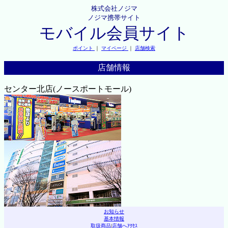
株式会社ノジマ
ノジマ携帯サイト
モバイル会員サイト
ポイント
｜
マイページ
｜
店舗検索
店舗情報
センター北店(ノースポートモール)
お知らせ
基本情報
取扱商品
|
店舗へｱｸｾｽ