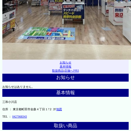
お知らせ
基本情報
取扱商品
|
店舗へｱｸｾｽ
お知らせ
お知らせはありません。
基本情報
三和小川店
住所 ： 東京都町田市金森４丁目１?２ 2F
地図
TEL ：
0427068343
取扱い商品