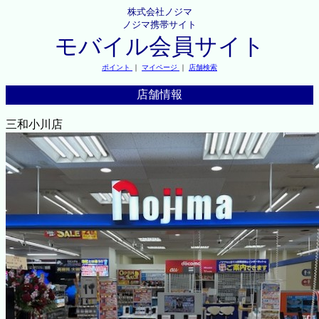
株式会社ノジマ
ノジマ携帯サイト
モバイル会員サイト
ポイント
｜
マイページ
｜
店舗検索
店舗情報
三和小川店