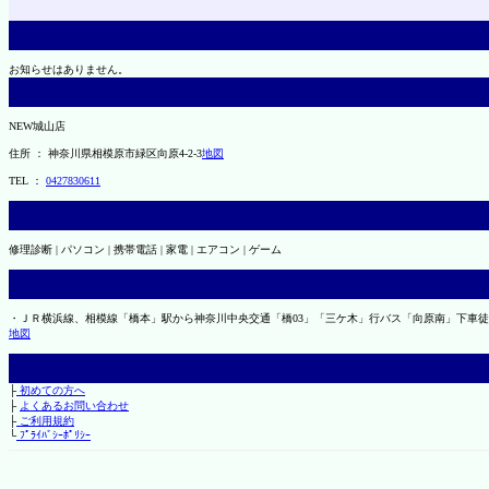
お知らせはありません。
NEW城山店
住所 ： 神奈川県相模原市緑区向原4-2-3
地図
TEL ：
0427830611
修理診断 | パソコン | 携帯電話 | 家電 | エアコン | ゲーム
・ＪＲ横浜線、相模線「橋本」駅から神奈川中央交通「橋03」「三ケ木」行バス「向原南」下車徒
地図
├
初めての方へ
├
よくあるお問い合わせ
├
ご利用規約
└
ﾌﾟﾗｲﾊﾞｼｰﾎﾟﾘｼｰ