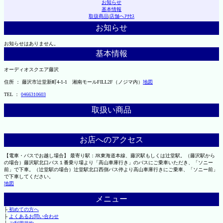
お知らせ
基本情報
取扱商品
|
店舗へｱｸｾｽ
お知らせ
お知らせはありません。
基本情報
オーディオスクエア藤沢
住所 ： 藤沢市辻堂新町4-1-1 湘南モールFILL2F（ノジマ内）
地図
TEL ：
0466310603
取扱い商品
お店へのアクセス
【電車・バスでお越し場合】 最寄り駅：JR東海道本線、藤沢駅もしくは辻堂駅。（藤沢駅から
の場合）藤沢駅北口バス１番乗り場より「高山車庫行き」のバスにご乗車いただき、「ソニー
前」で下車。（辻堂駅の場合）辻堂駅北口西側バス停より高山車庫行きにご乗車、「ソニー前」
で下車してください。
地図
メニュー
├
初めての方へ
├
よくあるお問い合わせ